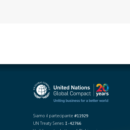
Siamo il partecipante
#11929
UN Treaty Series
I-42766