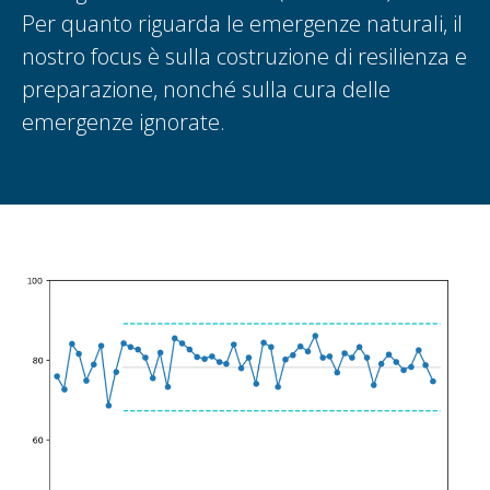
Per quanto riguarda le emergenze naturali, il
nostro focus è sulla costruzione di resilienza e
preparazione, nonché sulla cura delle
emergenze ignorate.