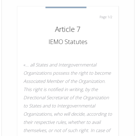
Page 2/2
Page 1/2
Article 7
s for
IEMO Statutes
Trea
«…
all States and Intergovernmental
Organizations possess the right to become
m a
1. A ri
Associated Member of the Organization.
 the
provisi
This right is notified in writing, by the
 that
treaty 
Directional Secretariat of the Organization
a group
right e
to States and to Intergovernmental
l
of Stat
Organizations, who will decide, according to
hereto.
States,
their respective rules, whether to avail
 as the
Its ass
themselves, or not of such right. In case of
treaty
contrar