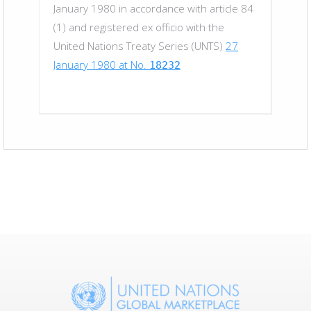
January 1980 in accordance with article 84
the
thus th
(1) and registered ex officio with the
tes
Conven
United Nations Treaty Series (UNTS)
27
is
may jus
January 1980 at No.
18232
regard
Of cou
s
Consen
unboun
 the
service
any
provisi
ke this
case a
Right 
EMO
commun
t IEMO
Secreta
soever
Member
e open
econom
and fr