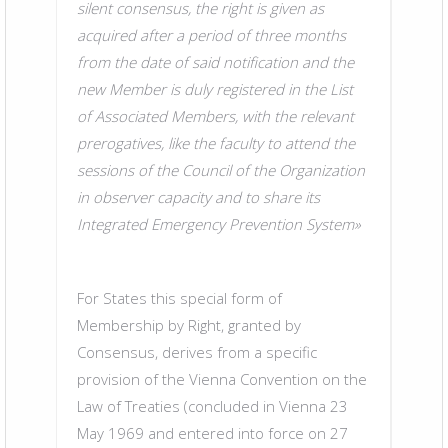
silent consensus, the right is given as
otherw
acquired after a period of three months
rdance
2. A St
from the date of said notification and the
the
with pa
new Member is duly registered in the List
or in
conditi
of Associated Members, with the relevant
ty with
the tre
prerogatives, like the faculty to attend the
the tre
sessions of the Council of the Organization
in observer capacity and to share its
Integrated Emergency Prevention System»
aty)
In the 
tes is
the Rig
ed as
the «R
For States this special form of
acquir
Membership by Right, granted by
 the
provis
Consensus, derives from a specific
date of
provision of the Vienna Convention on the
ive
This m
Law of Treaties (concluded in Vienna 23
e 36 of
way to 
May 1969 and entered into force on 27
aties,
Vienna