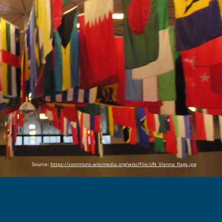
Source:
https://commons.wikimedia.org/wiki/File:UN_Vienna_flags.jpg